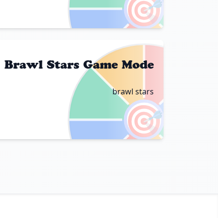
🎯
Brawl Stars Game Mode
brawl stars
🎯