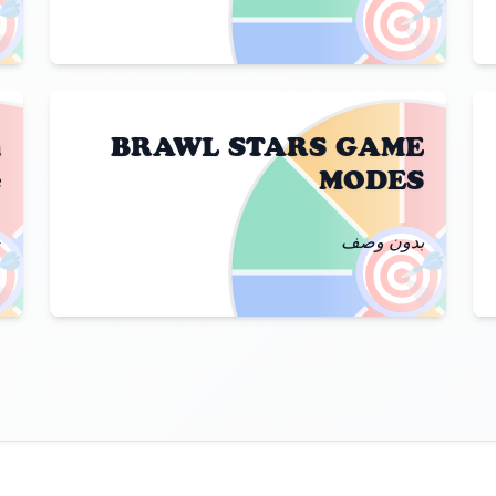

🎯
>
m
BRAWL STARS GAME
e
MODES

🎯
-
بدون وصف
>