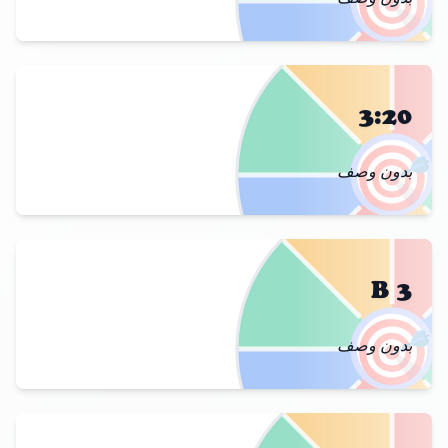
🎯
3:20
🎯
بدون وصف
3 B
🎯
بدون وصف