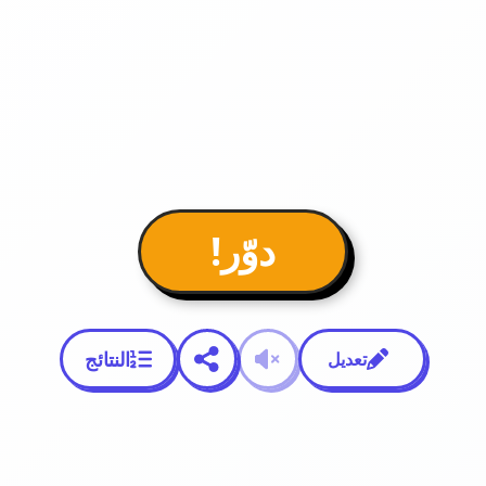
دوّر!
النتائج
تعديل