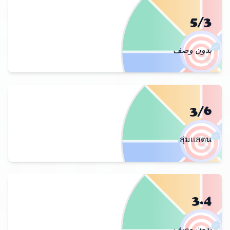
5/3
🎯
بدون وصف
3/6
🎯
สุ่มแสตน
3.4
بدون وصف