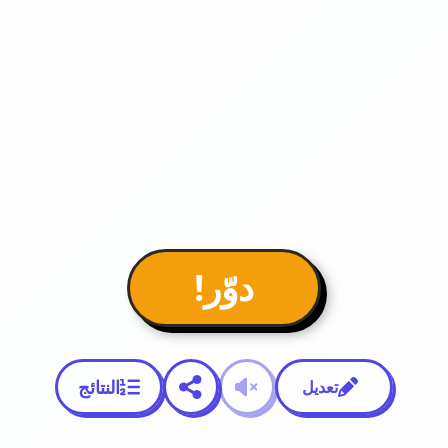
دوّر!
النتائج
تعديل