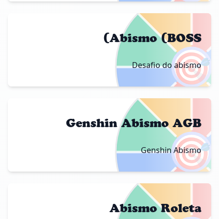
Abismo (BOSS)
🎯
Desafio do abismo
Genshin Abismo AGB
🎯
Genshin Abismo
Abismo Roleta