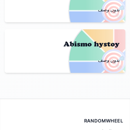
🎯
بدون وصف
Abismo hystoy
🎯
بدون وصف
RANDOMWHEEL