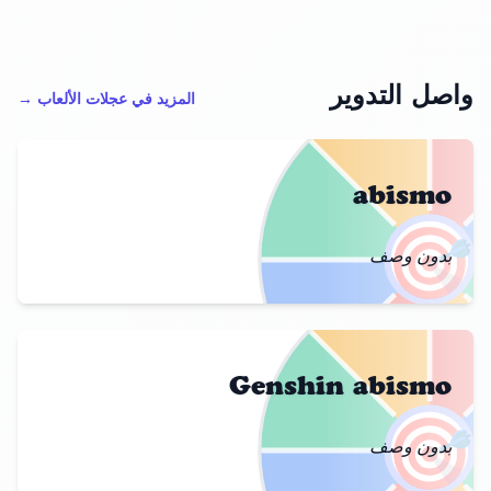
واصل التدوير
المزيد في عجلات الألعاب →
abismo
🎯
بدون وصف
Genshin abismo
🎯
بدون وصف