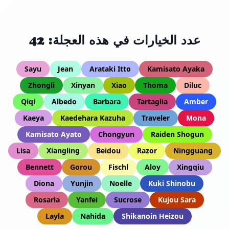
عدد الخيارات في هذه العجلة: 42
Sayu
Jean
Arataki Itto
Kamisato Ayaka
Zhongli
Xinyan
Xiao
Thoma
Diluc
Qiqi
Albedo
Barbara
Tartaglia
Amber
Kaeya
Kaedehara Kazuha
Traveler
Mona
Kamisato Ayato
Chongyun
Raiden Shogun
Lisa
Xiangling
Beidou
Razor
Ningguang
Bennett
Gorou
Fischl
Aloy
Xingqiu
Diona
Yunjin
Noelle
Kuki Shinobu
Rosaria
Yanfei
Sucrose
Kujou Sara
Layla
Nahida
Shikanoin Heizou