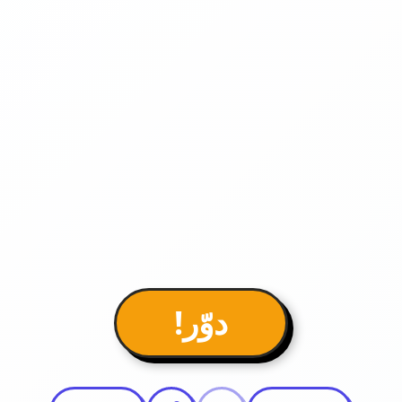
دوّر!