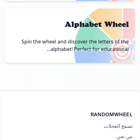
Alphabet Wheel
🎯
Spin the wheel and discover the letters of the
alphabet! Perfect for educational...
RANDOMWHEEL
تصفح العجلات
من نحن