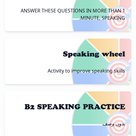
🎯
ANSWER THESE QUESTIONS IN MORE THAN 1
MINUTE, SPEAKING.
Speaking wheel
🎯
Activity to improve speaking skills
B2 SPEAKING PRACTICE
🎯
بدون وصف