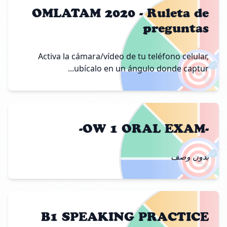
OMLATAM 2020 - Ruleta de
preguntas
🎯
Activa la cámara/vídeo de tu teléfono celular,
ubícalo en un ángulo donde captur...
-OW 1 ORAL EXAM-
🎯
بدون وصف
B1 SPEAKING PRACTICE