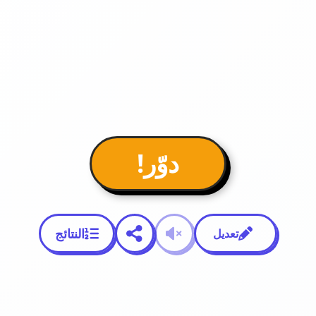
دوّر!
النتائج
تعديل