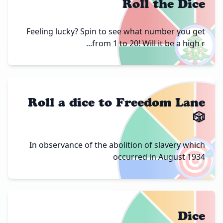
Roll the Dice
🎄
Feeling lucky? Spin to see what number you get
from 1 to 20! Will it be a high r...
Roll a dice to Freedom Lane
🎲
🎯
In observance of the abolition of slavery which
occurred in August 1934
Dice