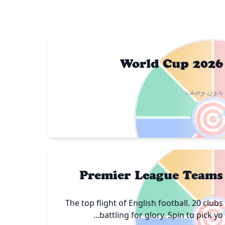
World Cup 2026
بدون وصف

Premier League Teams

The top flight of English football. 20 clubs
battling for glory. Spin to pick yo...