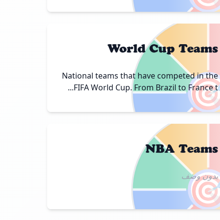
World Cup Teams
National teams that have competed in the

FIFA World Cup. From Brazil to France t...
NBA Teams

بدون وصف