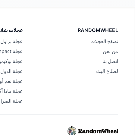
RANDOMWHEEL
عجلات شائع
تصفح العجلات
عجلة براول 
من نحن
عجلة Genshin Impact
اتصل بنا
عجلة بوكيم
لصنّاع البث
عجلة الدول
عجلة نعم أو 
عجلة ماذا آ
عجلة الصراح