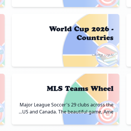
World Cup 2026 -
Countries

📚
بدون وصف
MLS Teams Wheel

🎯
Major League Soccer's 29 clubs across the
US and Canada. The beautiful game, Ame...