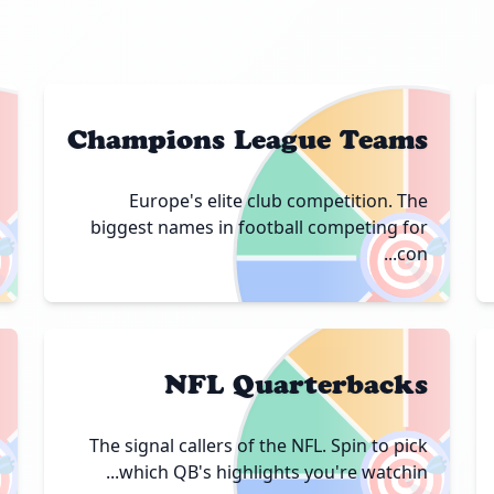
Champions League Teams
Europe's elite club competition. The

🎯
biggest names in football competing for
con...
NFL Quarterbacks

🎯
The signal callers of the NFL. Spin to pick
which QB's highlights you're watchin...