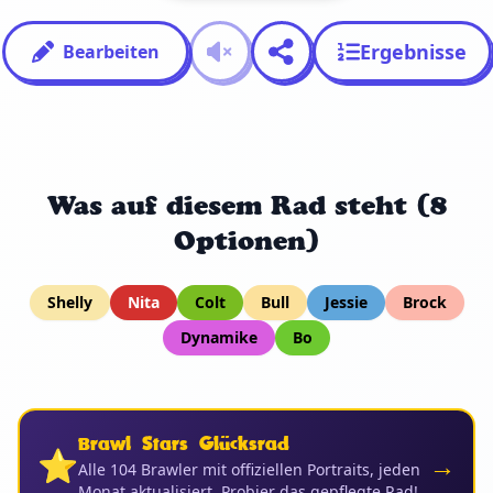
Ergebnisse
Bearbeiten
Was auf diesem Rad steht (8
Optionen)
Shelly
Nita
Colt
Bull
Jessie
Brock
Dynamike
Bo
Brawl Stars Glücksrad
⭐
→
Alle 104 Brawler mit offiziellen Portraits, jeden
Monat aktualisiert. Probier das gepflegte Rad!