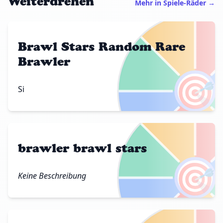
Weiterdrehen
Mehr in Spiele-Räder →
Brawl Stars Random Rare
Brawler
🎯
Si
brawler brawl stars
🎯
Keine Beschreibung