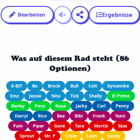
Ergebnisse
Bearbeiten
Was auf diesem Rad steht (86
Optionen)
8-BIT
Bo
Brock
Bull
Colt
Dynamike
Emz
Jessie
Nita
Tick
Shelly
El Primo
Barley
Poco
Rosa
Jacky
Carl
Penny
Darryl
Rico
Bea
Bibi
Frank
Nani
Pam
Piper
Gene
Tara
Mortis
Max
Sprout
Mr. P
Crow
Leon
Sandy