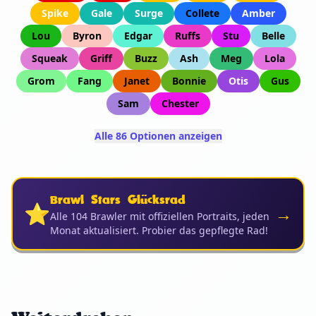
Spike
Gale
Surge
Collete
Amber
Lou
Byron
Edgar
Ruffs
Stu
Belle
Squeak
Griff
Buzz
Ash
Meg
Lola
Grom
Fang
Janet
Bonnie
Otis
Gus
Sam
Chester
Alle 86 Optionen anzeigen
Brawl Stars Glücksrad
⭐
→
Alle 104 Brawler mit offiziellen Portraits, jeden
Monat aktualisiert. Probier das gepflegte Rad!