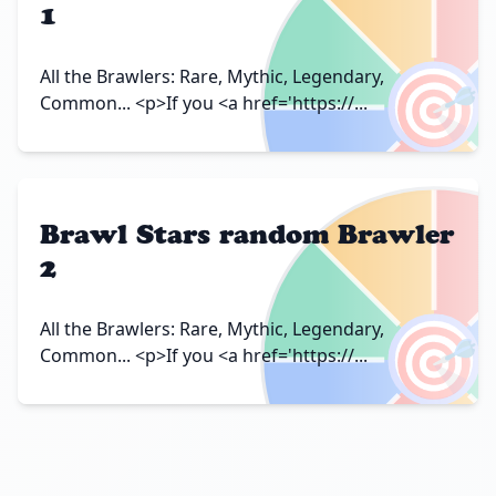
1
🎯
All the Brawlers: Rare, Mythic, Legendary,
Common... <p>If you <a href='https://...
Brawl Stars random Brawler
2
🎯
All the Brawlers: Rare, Mythic, Legendary,
Common... <p>If you <a href='https://...