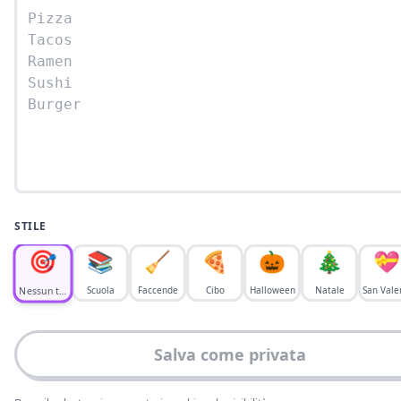
STILE
🎯
📚
🧹
🍕
🎃
🎄
💝
Gira!
Scuola
Faccende
Cibo
Halloween
Natale
San Vale
Nessun tema
Salva come privata
Risultati
Nascondi