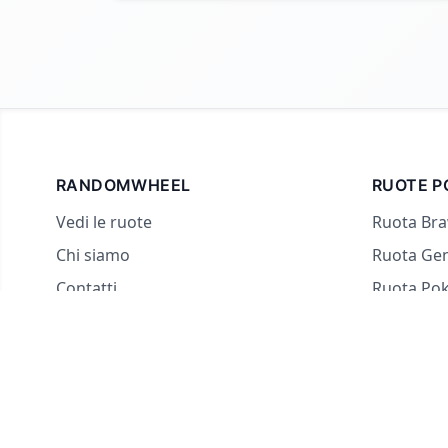
RANDOMWHEEL
RUOTE P
Vedi le ruote
Ruota Bra
Chi siamo
Ruota Ge
Contatti
Ruota Po
Per streamer
Ruota dei
Ruota Sì 
Ruota Co
Ruota Obb