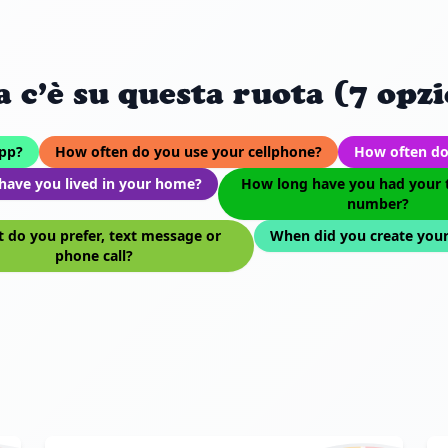
a c’è su questa ruota (7 opzi
app?
How often do you use your cellphone?
How often do
have you lived in your home?
How long have you had your 
number?
 do you prefer, text message or
When did you create your
phone call?