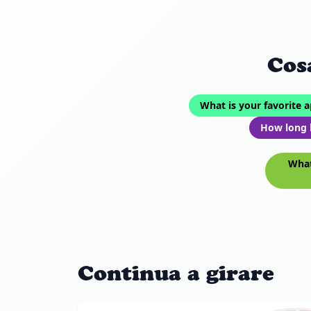
Cos
What is your favorite 
How long 
What
Continua a girare