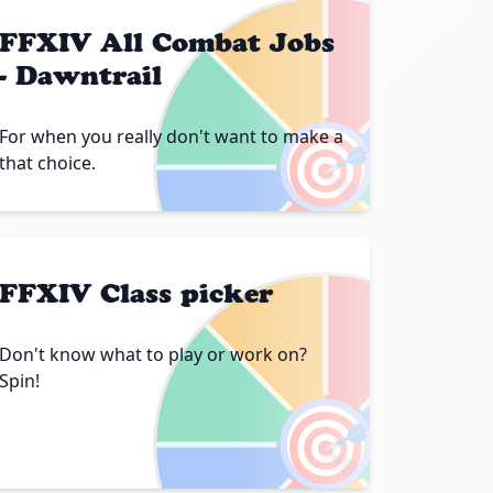
FFXIV All Combat Jobs
- Dawntrail
🎯
For when you really don't want to make a
that choice.
FFXIV Class picker
Don't know what to play or work on?
Spin!
🎯