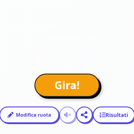
Gira!
Risultati
Modifica ruota