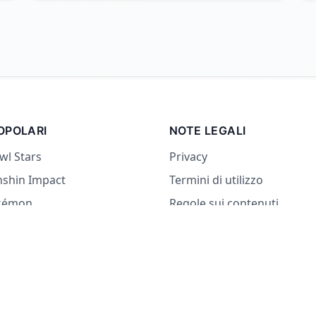
OPOLARI
NOTE LEGALI
wl Stars
Privacy
nshin Impact
Termini di utilizzo
kémon
Regole sui contenuti
 paesi
o No
sa Mangiare
ligo o Verità