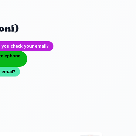
oni)
 you check your email?
telephone
 email?