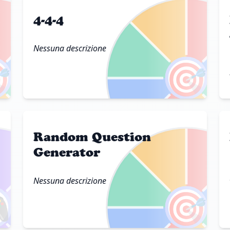
4-4-4
Nessuna descrizione

🎯
Random Question
Generator
Nessuna descrizione

🎯