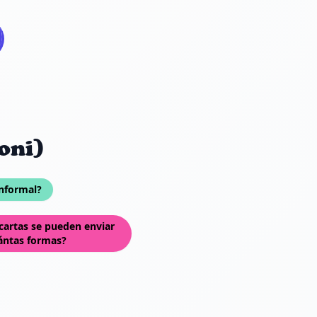
oni)
nformal?
 cartas se pueden enviar
ántas formas?