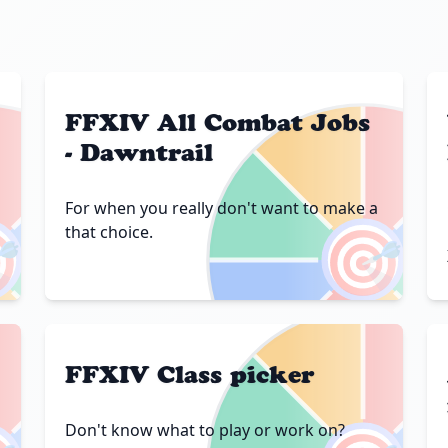
FFXIV All Combat Jobs
- Dawntrail
For when you really don't want to make a

🎯
that choice.
FFXIV Class picker
Don't know what to play or work on?