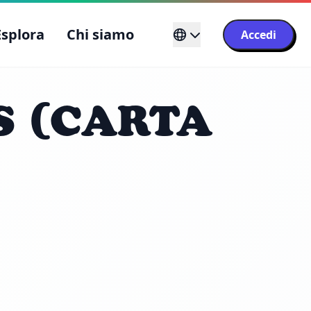
Esplora
Chi siamo
Accedi
S (CARTA