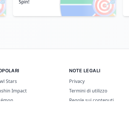

🎯
Spin!
OPOLARI
NOTE LEGALI
wl Stars
Privacy
nshin Impact
Termini di utilizzo
kémon
Regole sui contenuti
 paesi
o No
sa Mangiare