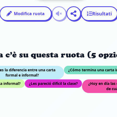
Risultati
Modifica ruota
a c’è su questa ruota (5 opzi
es la diferencia entre una carta
¿Cómo termina una carta i
formal e informal?
a informal?
¿Les pareció difícil la clase?
¿Hoy en día las
de cu