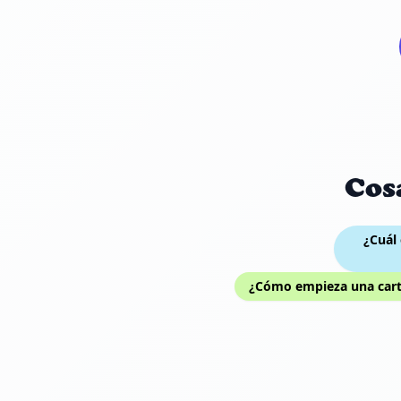
Cos
¿Cuál 
¿Cómo empieza una cart