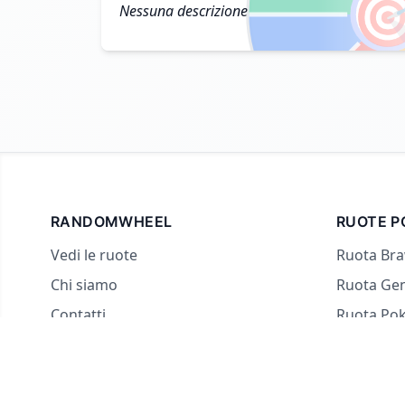

Nessuna descrizione
RANDOMWHEEL
RUOTE P
Vedi le ruote
Ruota Bra
Chi siamo
Ruota Ge
Contatti
Ruota Po
Per streamer
Ruota dei
Ruota Sì 
Ruota Co