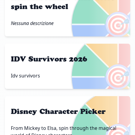
spin the wheel
🎯
Nessuna descrizione
IDV Survivors 2026
🎯
Idv survivors
Disney Character Picker
From Mickey to Elsa, spin through the magical