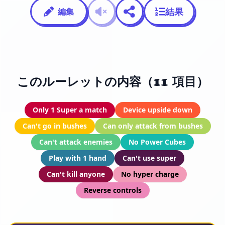
結果
編集
このルーレットの内容（11 項目）
Only 1 Super a match
Device upside down
Can't go in bushes
Can only attack from bushes
Can't attack enemies
No Power Cubes
Play with 1 hand
Can't use super
Can't kill anyone
No hyper charge
Reverse controls