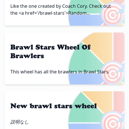
🎯
Like the one created by Coach Cory. Check out
the <a href='/brawl-stars'>Random...
Brawl Stars Wheel Of
Brawlers
🎯
This wheel has all the brawlers in Brawl Stars.
New brawl stars wheel
🎯
説明なし