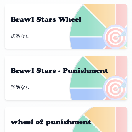
Brawl Stars Wheel
🎯
説明なし
Brawl Stars - Punishment
🎯
説明なし
wheel of punishment