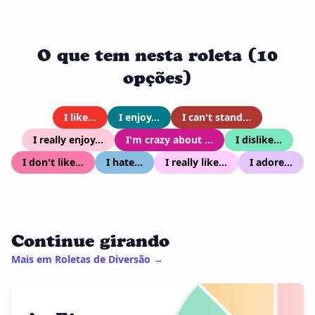
O que tem nesta roleta (10
opções)
I like...
I enjoy...
I can't stand...
I really enjoy...
I'm crazy about ...
I dislike...
I don't like...
I hate...
I really like...
I adore...
Continue girando
Mais em Roletas de Diversão →