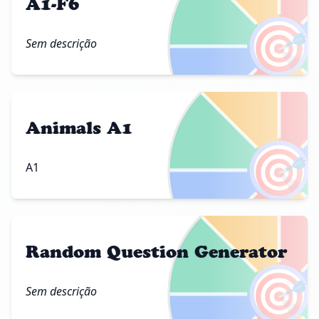
A1-F6
🎯
Sem descrição
Animals A1
🎯
A1
Random Question Generator
🎯
Sem descrição