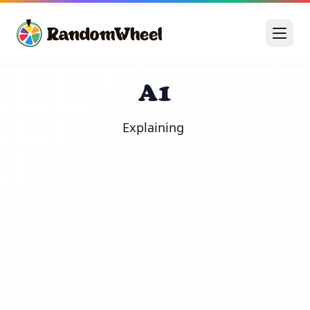
A1
Explaining 