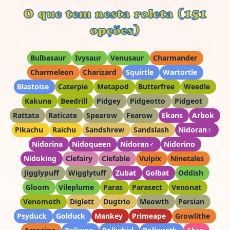
O que tem nesta roleta (151
opções)
Bulbasaur
Ivysaur
Venusaur
Charmander
Charmeleon
Charizard
Squirtle
Wartortle
Blastoise
Caterpie
Metapod
Butterfree
Weedle
Kakuna
Beedrill
Pidgey
Pidgeotto
Pidgeot
Rattata
Raticate
Spearow
Fearow
Ekans
Arbok
Pikachu
Raichu
Sandshrew
Sandslash
Nidoran♀
Nidorina
Nidoqueen
Nidoran♂
Nidorino
Nidoking
Clefairy
Clefable
Vulpix
Ninetales
Jigglypuff
Wigglytuff
Zubat
Golbat
Oddish
Gloom
Vileplume
Paras
Parasect
Venonat
Venomoth
Diglett
Dugtrio
Meowth
Persian
Psyduck
Golduck
Mankey
Primeape
Growlithe