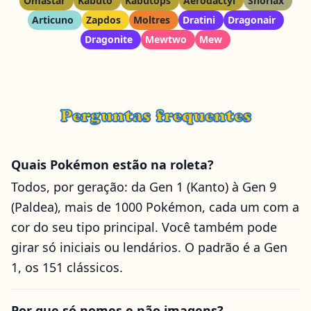
Omastar
Kabuto
Kabutops
Aerodactyl
Snorlax
Articuno
Zapdos
Moltres
Dratini
Dragonair
Dragonite
Mewtwo
Mew
Perguntas frequentes
Quais Pokémon estão na roleta?
Todos, por geração: da Gen 1 (Kanto) à Gen 9
(Paldea), mais de 1000 Pokémon, cada um com a
cor do seu tipo principal. Você também pode
girar só iniciais ou lendários. O padrão é a Gen
1, os 151 clássicos.
Por que só nomes e não imagens?