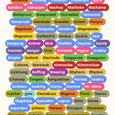
Arcanine
Poliwag
Poliwhirl
Poliwrath
Abra
Kadabra
Alakazam
Machop
Machoke
Machamp
Bellsprout
Weepinbell
Victreebel
Tentacool
Tentacruel
Geodude
Graveler
Golem
Ponyta
Rapidash
Slowpoke
Slowbro
Magnemite
Magneton
Farfetch'd
Doduo
Dodrio
Seel
Dewgong
Grimer
Muk
Shellder
Cloyster
Gastly
Haunter
Gengar
Onix
Drowzee
Hypno
Krabby
Kingler
Voltorb
Electrode
Exeggcute
Exeggutor
Cubone
Marowak
Hitmonlee
Hitmonchan
Lickitung
Koffing
Weezing
Rhyhorn
Rhydon
Chansey
Tangela
Kangaskhan
Horsea
Seadra
Goldeen
Seaking
Staryu
Starmie
Mr. Mime
Scyther
Jynx
Electabuzz
Magmar
Pinsir
Tauros
Magikarp
Gyarados
Lapras
Ditto
Eevee
Vaporeon
Jolteon
Flareon
Porygon
Omanyte