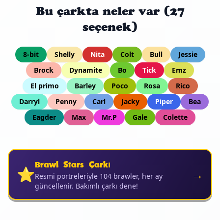
Bu çarkta neler var (27
seçenek)
8-bit
Shelly
Nita
Colt
Bull
Jessie
Brock
Dynamite
Bo
Tick
Emz
El primo
Barley
Poco
Rosa
Rico
Darryl
Penny
Carl
Jacky
Piper
Bea
Eagder
Max
Mr.P
Gale
Colette
Brawl Stars Çarkı
⭐
→
Resmi portreleriyle 104 brawler, her ay
güncellenir. Bakımlı çarkı dene!