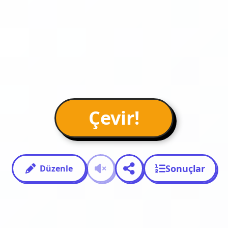
Çevir!
Sonuçlar
Düzenle