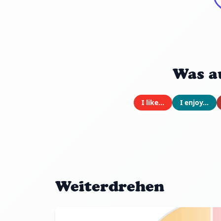
Was a
I like...
I enjoy...
Weiterdrehen