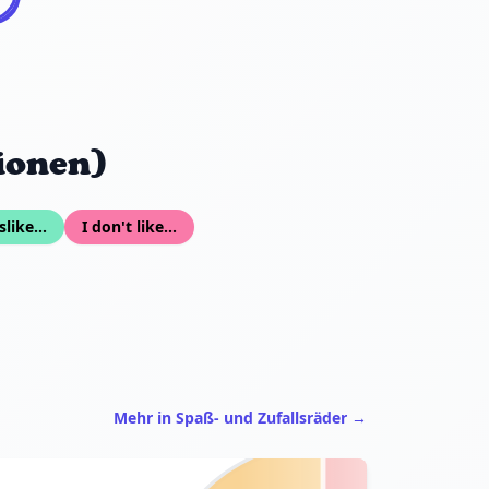
ionen)
slike...
I don't like...
Mehr in Spaß- und Zufallsräder →