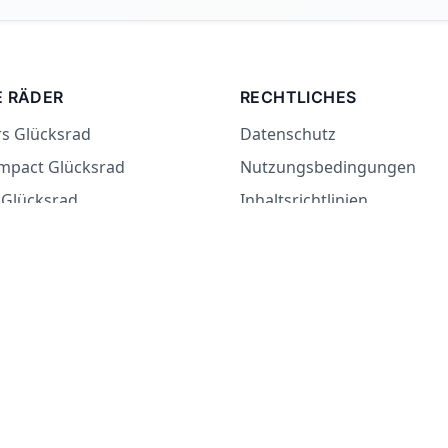
E RÄDER
RECHTLICHES
rs Glücksrad
Datenschutz
mpact Glücksrad
Nutzungsbedingungen
Glücksrad
Inhaltsrichtlinien
ücksrad
ein Rad
ich-essen-Rad
oder Pflicht Rad
© 2026 