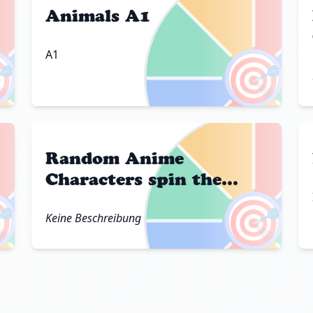
Animals A1
A1

🎯
Random Anime
Characters spin the
wheel

🎯
Keine Beschreibung