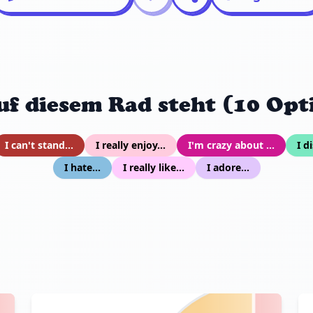
uf diesem Rad steht (10 Opt
I can't stand...
I really enjoy...
I'm crazy about ...
I di
I hate...
I really like...
I adore...