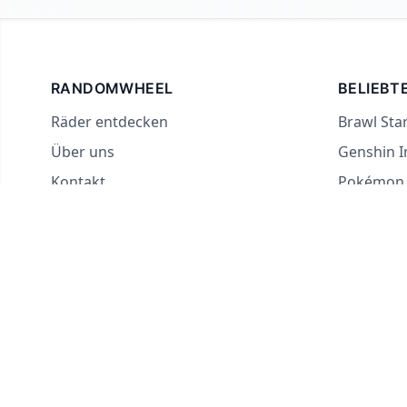
RANDOMWHEEL
BELIEBT
Räder entdecken
Brawl Sta
Über uns
Genshin I
Kontakt
Pokémon 
Für Streamer
Länder-Gl
Ja oder N
Was-soll-
Wahrheit 