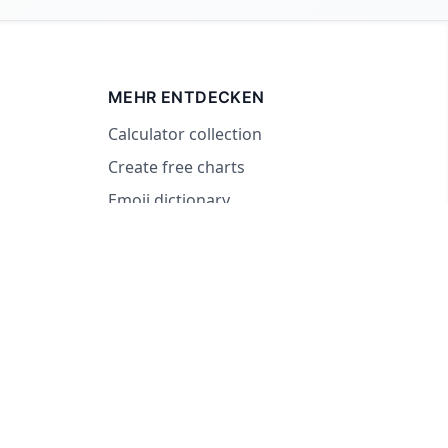
MEHR ENTDECKEN
Calculator collection
Create free charts
Emoji dictionary
RandomWheel. Entscheidungen waren noch nie so spaßig.