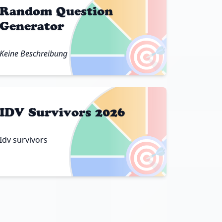
Random Question
Generator
🎯
Keine Beschreibung
IDV Survivors 2026
Idv survivors
🎯