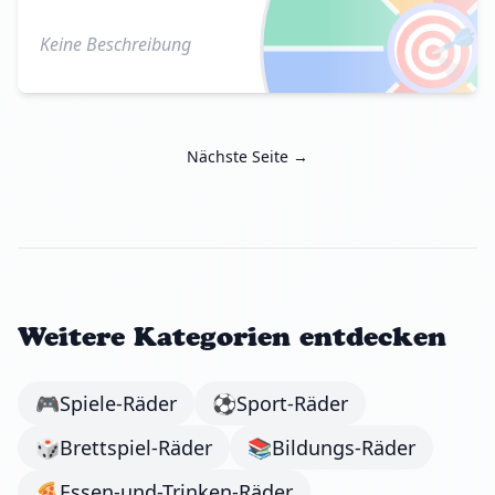
🎯
Keine Beschreibung
Nächste Seite →
Weitere Kategorien entdecken
🎮
Spiele-Räder
⚽
Sport-Räder
🎲
Brettspiel-Räder
📚
Bildungs-Räder
🍕
Essen-und-Trinken-Räder