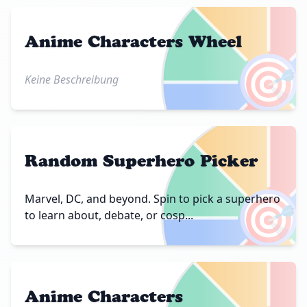
Anime Characters Wheel
🎯
Keine Beschreibung
Random Superhero Picker
🎯
Marvel, DC, and beyond. Spin to pick a superhero
to learn about, debate, or cosp...
Anime Characters