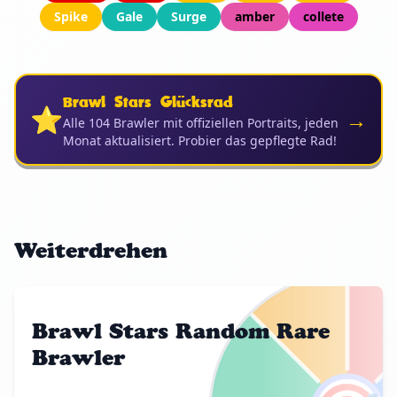
Spike
Gale
Surge
amber
collete
Brawl Stars Glücksrad
⭐
→
Alle 104 Brawler mit offiziellen Portraits, jeden
Monat aktualisiert. Probier das gepflegte Rad!
Weiterdrehen
Brawl Stars Random Rare
Brawler