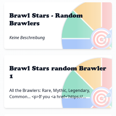
Brawl Stars - Random
Brawlers
🎯
Keine Beschreibung
Brawl Stars random Brawler
1
🎯
All the Brawlers: Rare, Mythic, Legendary,
Common... <p>If you <a href='https://...