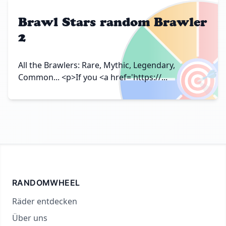
Brawl Stars random Brawler
2
🎯
All the Brawlers: Rare, Mythic, Legendary,
Common... <p>If you <a href='https://...
RANDOMWHEEL
Räder entdecken
Über uns