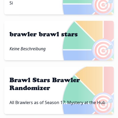
🎯
Si
brawler brawl stars
🎯
Keine Beschreibung
Brawl Stars Brawler
Randomizer
🎯
All Brawlers as of Season 17: Mystery at the Hub