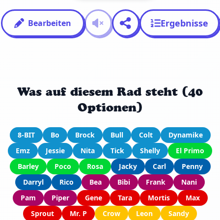
Ergebnisse
Bearbeiten
Was auf diesem Rad steht (40
Optionen)
8-BIT
Bo
Brock
Bull
Colt
Dynamike
Emz
Jessie
Nita
Tick
Shelly
El Primo
Barley
Poco
Rosa
Jacky
Carl
Penny
Darryl
Rico
Bea
Bibi
Frank
Nani
Pam
Piper
Gene
Tara
Mortis
Max
Sprout
Mr. P
Crow
Leon
Sandy