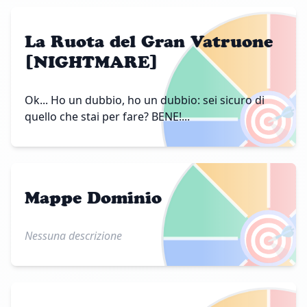
La Ruota del Gran Vatruone
[NIGHTMARE]
🎯
Ok... Ho un dubbio, ho un dubbio: sei sicuro di
quello che stai per fare? BENE!...
Mappe Dominio
🎯
Nessuna descrizione