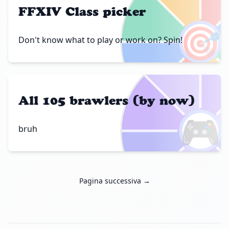
FFXIV Class picker
🎯
Don't know what to play or work on? Spin!
All 105 brawlers (by now)
🎮
bruh
Pagina successiva →