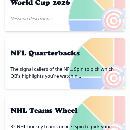
World Cup 2026
🎯
Nessuna descrizione
NFL Quarterbacks
🎯
The signal callers of the NFL. Spin to pick which
QB's highlights you're watchin...
NHL Teams Wheel
32 NHL hockey teams on ice. Spin to pick your