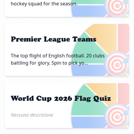
🎯
hockey squad for the season.
Premier League Teams
🎯
The top flight of English football. 20 clubs
battling for glory. Spin to pick yo...
World Cup 2026 Flag Quiz
🎯
Nessuna descrizione