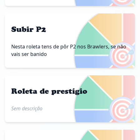
Subir P2
🎯
Nesta roleta tens de pôr P2 nos Brawlers, se não
vais ser banido
Roleta de prestígio
🎯
Sem descrição