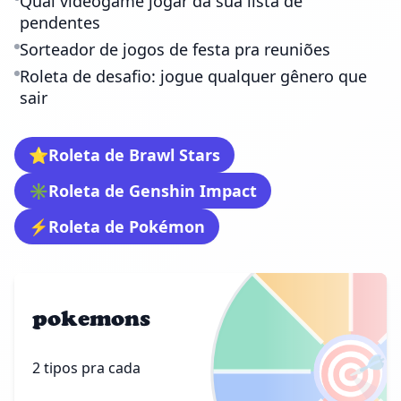
Qual videogame jogar da sua lista de
pendentes
Sorteador de jogos de festa pra reuniões
Roleta de desafio: jogue qualquer gênero que
sair
⭐
Roleta de Brawl Stars
✳️
Roleta de Genshin Impact
⚡
Roleta de Pokémon
pokemons
🎯
2 tipos pra cada