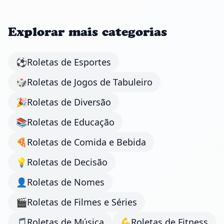
Explorar mais categorias
⚽
Roletas de Esportes
🎲
Roletas de Jogos de Tabuleiro
🎉
Roletas de Diversão
📚
Roletas de Educação
🍕
Roletas de Comida e Bebida
💡
Roletas de Decisão
👤
Roletas de Nomes
🎬
Roletas de Filmes e Séries
🎵
Roletas de Música
💪
Roletas de Fitness