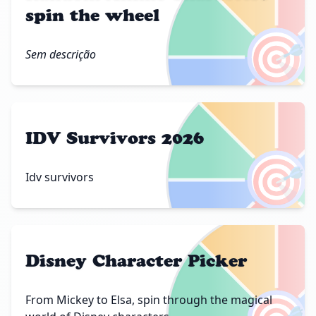
spin the wheel
🎯
Sem descrição
IDV Survivors 2026
🎯
Idv survivors
Disney Character Picker
From Mickey to Elsa, spin through the magical