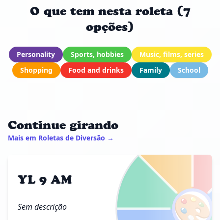
O que tem nesta roleta (7
opções)
Personality
Sports, hobbies
Music, films, series
Shopping
Food and drinks
Family
School
Continue girando
Mais em Roletas de Diversão →
YL 9 AM
🎨
Sem descrição