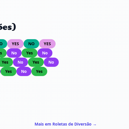
ões)
O
YES
NO
YES
s
No
Yes
No
Yes
No
Yes
No
Yes
No
Yes
Mais em Roletas de Diversão →