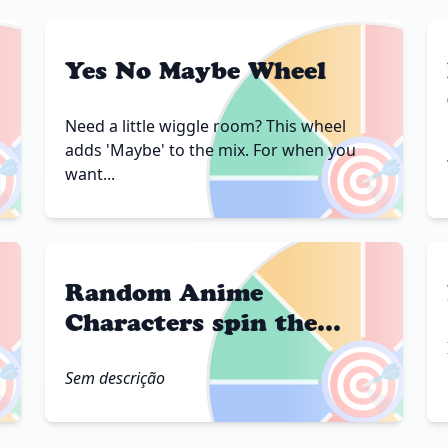
Yes No Maybe Wheel
Need a little wiggle room? This wheel

🎯
adds 'Maybe' to the mix. For when you
want...
Random Anime
Characters spin the
wheel

🎯
Sem descrição