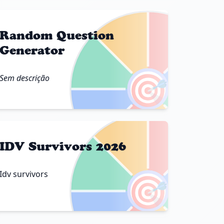
Random Question
Generator
🎯
Sem descrição
IDV Survivors 2026
Idv survivors
🎯