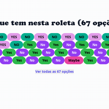
ue tem nesta roleta (67 opç
NO
YES
NO
YES
NO
YES
NO
YES
N
YES
NO
Yes
No
Yes
No
Yes
No
Ye
Yes
No
Yes
No
Yes
No
Yes
No
No
Yes
No
Yes
No
Maybe
Yes
No
Ver todas as 67 opções