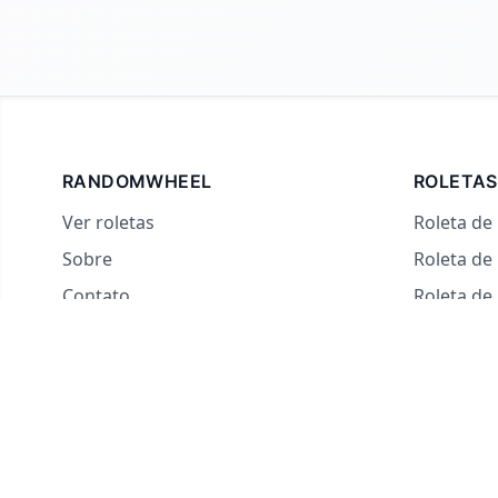
RANDOMWHEEL
ROLETAS
Ver roletas
Roleta de
Sobre
Roleta de
Contato
Roleta d
Para streamers
Roleta de
Roleta do
Roleta d
Roleta Ve