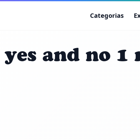
Categorias
E
 yes and no 1