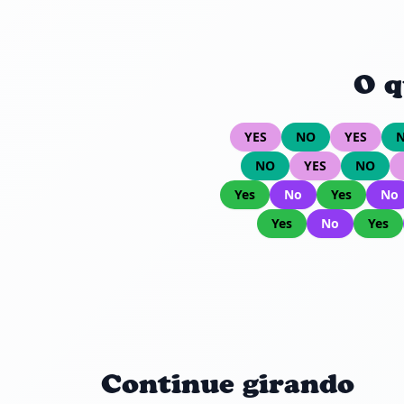
O q
YES
NO
YES
NO
YES
NO
Yes
No
Yes
No
Yes
No
Yes
Continue girando