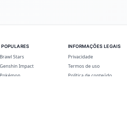
 POPULARES
INFORMAÇÕES LEGAIS
 Brawl Stars
Privacidade
 Genshin Impact
Termos de uso
e Pokémon
Política de conteúdo
 países
 Sim ou Não
o Que Comer
rdade ou Desafio