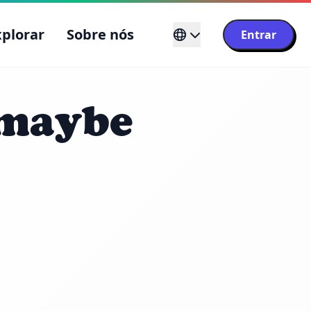
xplorar
Sobre nós
Entrar
 maybe