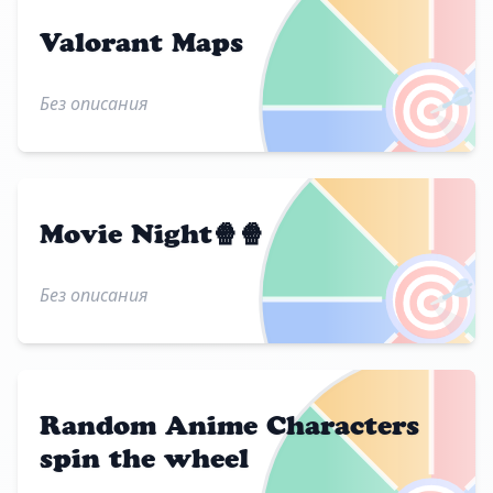
Valorant Maps
🎯
Без описания
Movie Night🍿🍿
🎯
Без описания
Random Anime Characters
spin the wheel