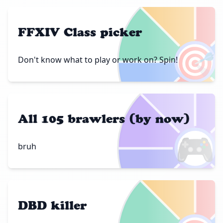
FFXIV Class picker
🎯
Don't know what to play or work on? Spin!
All 105 brawlers (by now)
🎮
bruh
DBD killer