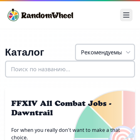
Каталог
FFXIV All Combat Jobs -
Dawntrail
🎯
For when you really don't want to make a that
choice.