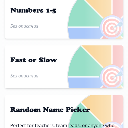
Numbers 1-5
🎯
Без описания
Fast or Slow
🎯
Без описания
Random Name Picker
Perfect for teachers, team leads, or anyone who