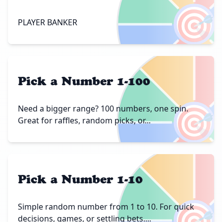
🎯
PLAYER BANKER
Pick a Number 1-100
🎯
Need a bigger range? 100 numbers, one spin.
Great for raffles, random picks, or...
Pick a Number 1-10
🎯
Simple random number from 1 to 10. For quick
decisions, games, or settling bets....