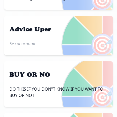
Advice Uper
🎯
Без описания
BUY OR NO
🎯
DO THIS IF YOU DON"T KNOW IF YOU WANT TO
BUY OR NOT