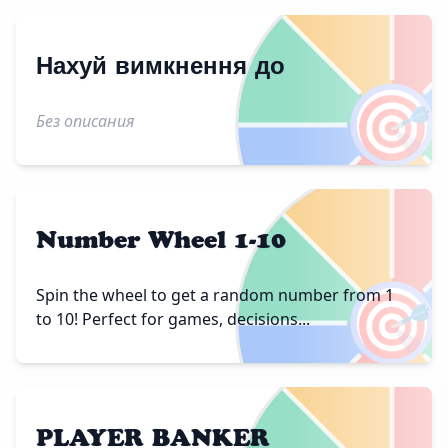
Нахуй вимкнення до
🎯
Без описания
Number Wheel 1-10
🎯
Spin the wheel to get a random number from 1
to 10! Perfect for games, decisions...
PLAYER BANKER