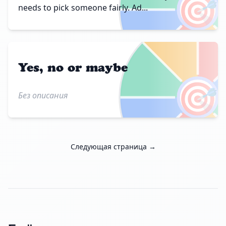
🎯
needs to pick someone fairly. Ad...
Yes, no or maybe
🎯
Без описания
Следующая страница →