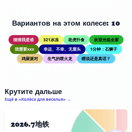
Вариантов на этом колесе: 10
猜猜我是谁
321冰冻
老虎扑食
欢迎光临全家
我需要xxx
幸运、不幸、无厘头
1分钟：石狮子
鸡屎派对
生气的喷火龙
瞎说还是真话？
Крутите дальше
Ещё в «Колёса для веселья» →
2026.7地铁