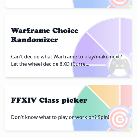
Warframe Choice
Randomizer
🎮
Can't decide what Warframe to play/make next?
Let the wheel decide!!! XD (Curre...
FFXIV Class picker
🎯
Don't know what to play or work on? Spin!