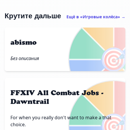
Крутите дальше
Ещё в «Игровые колёса» →
abismo
🎯
Без описания
FFXIV All Combat Jobs -
Dawntrail
🎯
For when you really don't want to make a that
choice.