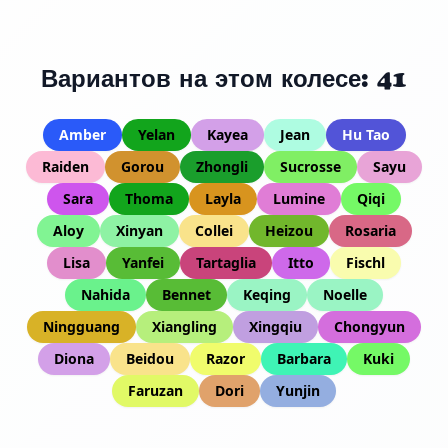
Вариантов на этом колесе: 41
Amber
Yelan
Kayea
Jean
Hu Tao
Raiden
Gorou
Zhongli
Sucrosse
Sayu
Sara
Thoma
Layla
Lumine
Qiqi
Aloy
Xinyan
Collei
Heizou
Rosaria
Lisa
Yanfei
Tartaglia
Itto
Fischl
Nahida
Bennet
Keqing
Noelle
Ningguang
Xiangling
Xingqiu
Chongyun
Diona
Beidou
Razor
Barbara
Kuki
Faruzan
Dori
Yunjin