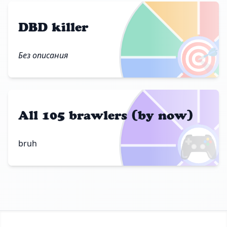
DBD killer
🎯
Без описания
All 105 brawlers (by now)
🎮
bruh