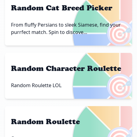
Random Cat Breed Picker
🎯
From fluffy Persians to sleek Siamese, find your
purrfect match. Spin to discove...
Random Character Roulette
🎯
Random Roulette LOL
Random Roulette