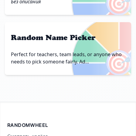
🎯
Без описания
Random Name Picker
🎯
Perfect for teachers, team leads, or anyone who
needs to pick someone fairly. Ad...
RANDOMWHEEL