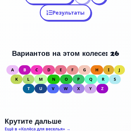
Результаты
Вариантов на этом колесе: 26
A
B
C
D
E
F
G
H
I
J
K
L
M
N
O
P
Q
R
S
T
U
V
W
X
Y
Z
Крутите дальше
Ещё в «Колёса для веселья» →