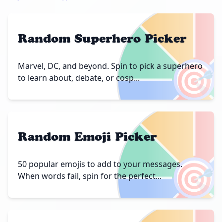
Random Superhero Picker
🎯
Marvel, DC, and beyond. Spin to pick a superhero
to learn about, debate, or cosp...
Random Emoji Picker
🎯
50 popular emojis to add to your messages.
When words fail, spin for the perfect...