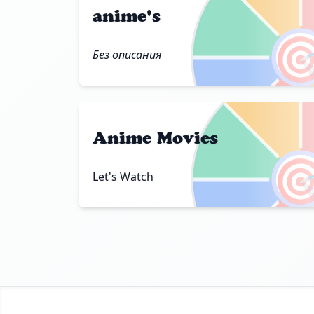
anime's

Без описания
Anime Movies

Let's Watch