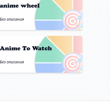
anime wheel
🎯
Без описания
Anime To Watch
🎯
Без описания