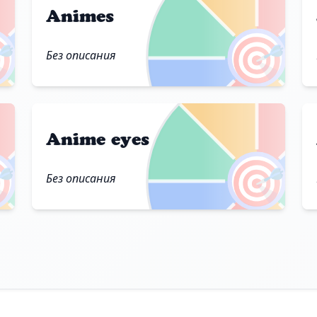
Animes

🎯
Без описания
Anime eyes

🎯
Без описания