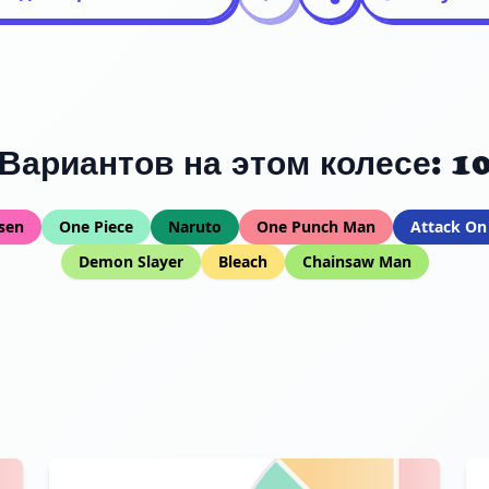
Вариантов на этом колесе: 1
isen
One Piece
Naruto
One Punch Man
Attack On
Demon Slayer
Bleach
Chainsaw Man