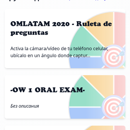
OMLATAM 2020 - Ruleta de
preguntas
🎯
Activa la cámara/vídeo de tu teléfono celular,
ubícalo en un ángulo donde captur...
-OW 1 ORAL EXAM-
🎯
Без описания