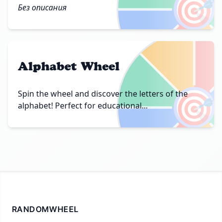
🎯
Без описания
Alphabet Wheel
🎯
Spin the wheel and discover the letters of the
alphabet! Perfect for educational...
RANDOMWHEEL