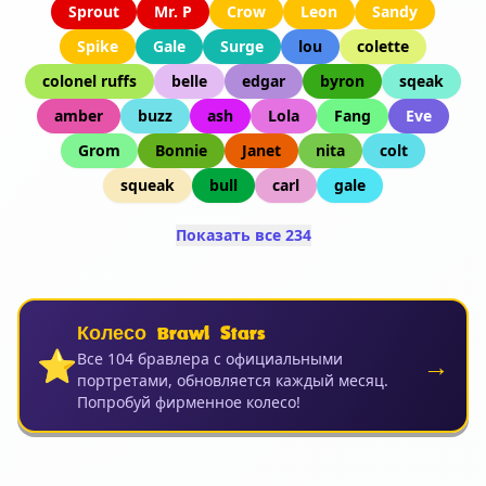
Sprout
Mr. P
Crow
Leon
Sandy
Spike
Gale
Surge
lou
colette
colonel ruffs
belle
edgar
byron
sqeak
amber
buzz
ash
Lola
Fang
Eve
Grom
Bonnie
Janet
nita
colt
squeak
bull
carl
gale
Показать все 234
Колесо Brawl Stars
⭐
→
Все 104 бравлера с официальными
портретами, обновляется каждый месяц.
Попробуй фирменное колесо!