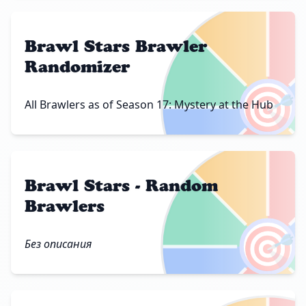
Brawl Stars Brawler
Randomizer
🎯
All Brawlers as of Season 17: Mystery at the Hub
Brawl Stars - Random
Brawlers
🎯
Без описания