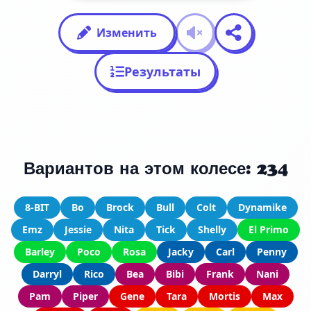
Изменить
Результаты
Вариантов на этом колесе: 234
8-BIT
Bo
Brock
Bull
Colt
Dynamike
Emz
Jessie
Nita
Tick
Shelly
El Primo
Barley
Poco
Rosa
Jacky
Carl
Penny
Darryl
Rico
Bea
Bibi
Frank
Nani
Pam
Piper
Gene
Tara
Mortis
Max