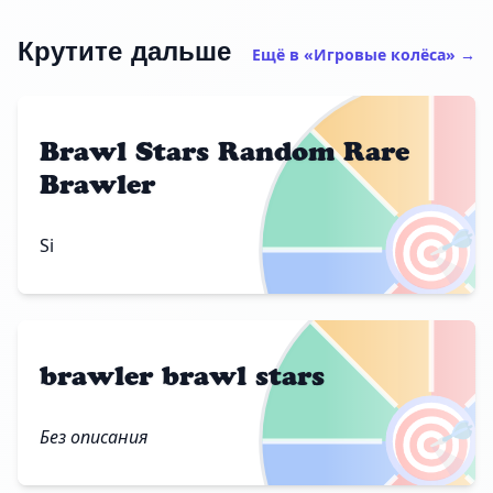
Крутите дальше
Ещё в «Игровые колёса» →
Brawl Stars Random Rare
Brawler
🎯
Si
brawler brawl stars
🎯
Без описания