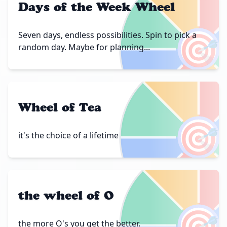
Days of the Week Wheel
🎯
Seven days, endless possibilities. Spin to pick a
random day. Maybe for planning...
Wheel of Tea
🎯
it's the choice of a lifetime
the wheel of O
🎯
the more O's you get the better.