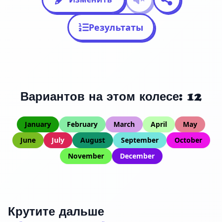
Результаты
Вариантов на этом колесе: 12
January
February
March
April
May
June
July
August
September
October
November
December
Крутите дальше