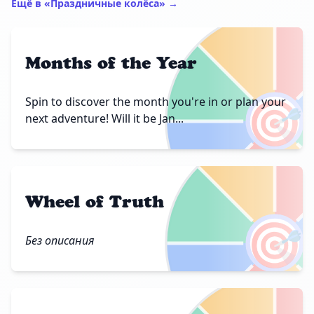
Ещё в «Праздничные колёса» →
Months of the Year
🎯
Spin to discover the month you're in or plan your
next adventure! Will it be Jan...
Wheel of Truth
🎯
Без описания