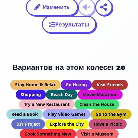
Изменить
Результаты
Вариантов на этом колесе: 20
Stay Home & Relax
Go Hiking
Visit Friends
Shopping
Beach Day
Movie Marathon
Try a New Restaurant
Clean the House
Read a Book
Play Video Games
Go to the Gym
DIY Project
Explore the City
Have a Picnic
Cook Something New
Visit a Museum