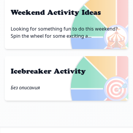
Weekend Activity Ideas
🎪
Looking for something fun to do this weekend?
Spin the wheel for some exciting a...
Icebreaker Activity
🎯
Без описания