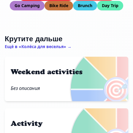
Go Camping
Bike Ride
Brunch
Day Trip
Крутите дальше
Ещё в «Колёса для веселья» →
Weekend activities
🎯
Без описания
Activity