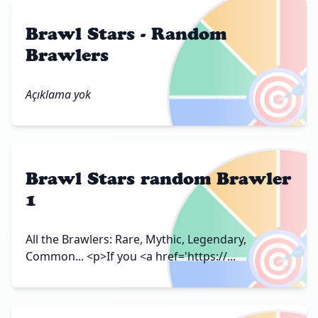
Brawl Stars - Random
Brawlers
🎯
Açıklama yok
Brawl Stars random Brawler
1
🎯
All the Brawlers: Rare, Mythic, Legendary,
Common... <p>If you <a href='https://...