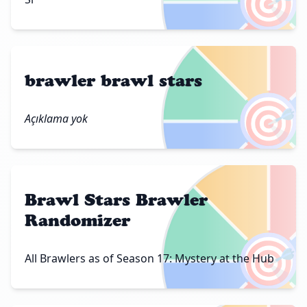
🎯
brawler brawl stars
🎯
Açıklama yok
Brawl Stars Brawler
Randomizer
🎯
All Brawlers as of Season 17: Mystery at the Hub