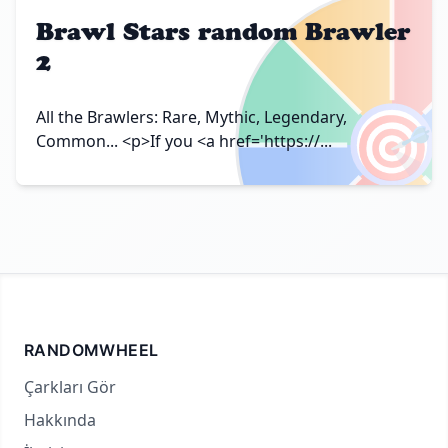
Brawl Stars random Brawler
2
🎯
All the Brawlers: Rare, Mythic, Legendary,
Common... <p>If you <a href='https://...
RANDOMWHEEL
Çarkları Gör
Hakkında