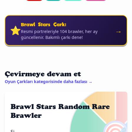
Brawl Stars Çarkı
⭐
→
Resmi portreleriyle 104 brawler, her ay
güncellenir. Bakımlı çarkı dene!
Çevirmeye devam et
Oyun Çarkları kategorisinde daha fazlası →
Brawl Stars Random Rare
Brawler
Si