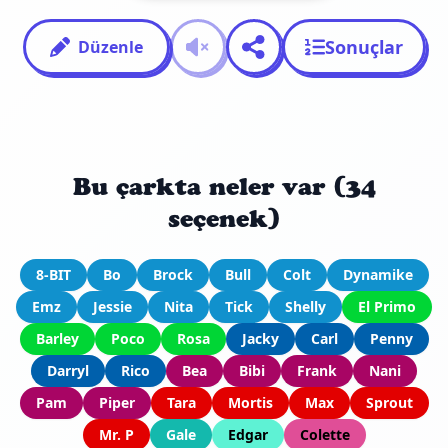
Sonuçlar
Düzenle
Bu çarkta neler var (34
seçenek)
8-BIT
Bo
Brock
Bull
Colt
Dynamike
Emz
Jessie
Nita
Tick
Shelly
El Primo
Barley
Poco
Rosa
Jacky
Carl
Penny
Darryl
Rico
Bea
Bibi
Frank
Nani
Pam
Piper
Tara
Mortis
Max
Sprout
Mr. P
Gale
Edgar
Colette