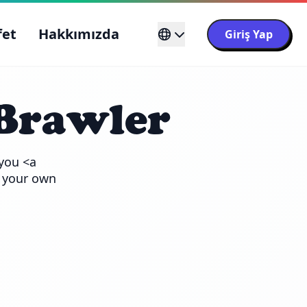
fet
Hakkımızda
Giriş Yap
Brawler
you <a 
 your own 