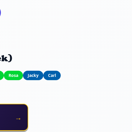
ek)
Rosa
Jacky
Carl
→