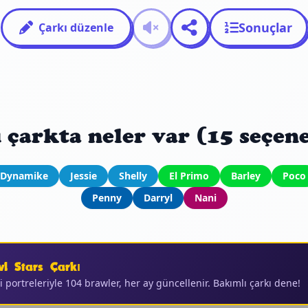
Sonuçlar
Çarkı düzenle
 çarkta neler var (15 seçen
Dynamike
Jessie
Shelly
El Primo
Barley
Poco
Penny
Darryl
Nani
l Stars Çarkı
 portreleriyle 104 brawler, her ay güncellenir. Bakımlı çarkı dene!