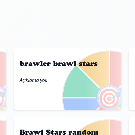
brawler brawl stars
Açıklama yok

🎯
Brawl Stars random