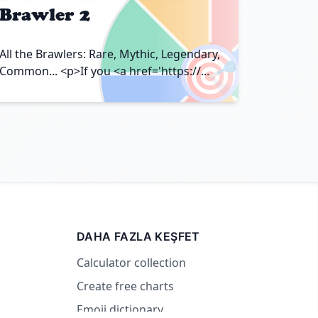
Brawler 2
🎯
All the Brawlers: Rare, Mythic, Legendary,
Common... <p>If you <a href='https://...
DAHA FAZLA KEŞFET
Calculator collection
Create free charts
Emoji dictionary