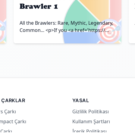
Brawler 1

🎯
All the Brawlers: Rare, Mythic, Legendary,
Common... <p>If you <a href='https://...
 ÇARKLAR
YASAL
s Çarkı
Gizlilik Politikası
mpact Çarkı
Kullanım Şartları
Çarkı
İçerik Politikası