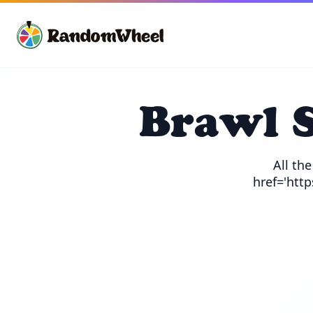
Brawl 
All th
href='htt