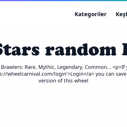
Kategoriler
Keş
Stars random 
e Brawlers: Rare, Mythic, Legendary, Common... <p>If 
ps://wheelcarnival.com/login'>Login</a> you can save
version of this wheel