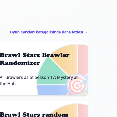
Oyun Çarkları kategorisinde daha fazlası →
Brawl Stars Brawler
Randomizer
🎯
All Brawlers as of Season 17: Mystery at
the Hub
Brawl Stars random