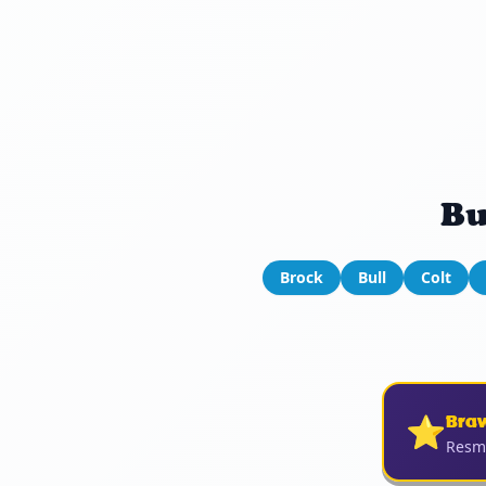
Bu
Brock
Bull
Colt
⭐
Braw
Resmi