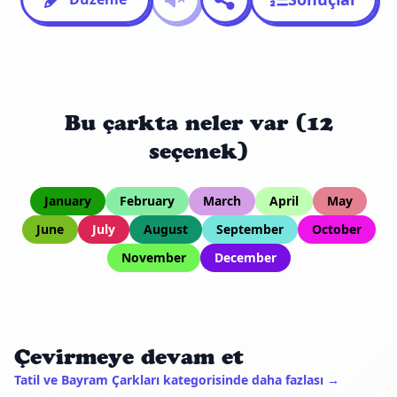
Bu çarkta neler var (12
seçenek)
January
February
March
April
May
June
July
August
September
October
November
December
Çevirmeye devam et
Tatil ve Bayram Çarkları kategorisinde daha fazlası →