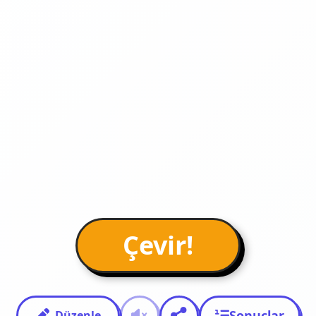
Çevir!
Sonuçlar
Düzenle