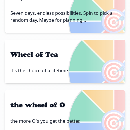
🎯
Seven days, endless possibilities. Spin to pick a
random day. Maybe for planning...
Wheel of Tea
🎯
it's the choice of a lifetime
the wheel of O
🎯
the more O's you get the better.