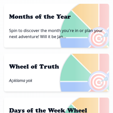
Months of the Year
🎯
Spin to discover the month you're in or plan your
next adventure! Will it be Jan...
Wheel of Truth
🎯
Açıklama yok
Days of the Week Wheel