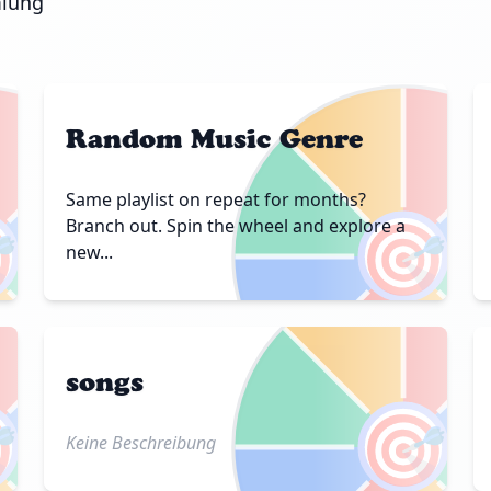
mlung
Random Music Genre
Same playlist on repeat for months?

🎯
Branch out. Spin the wheel and explore a
new...
songs

🎯
Keine Beschreibung