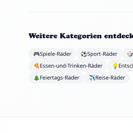
Weitere Kategorien entdec
🎮
Spiele-Räder
⚽
Sport-Räder

🍕
Essen-und-Trinken-Räder
💡
Entsc
🎄
Feiertags-Räder
✈️
Reise-Räder