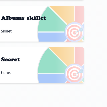
Albums skillet
🎯
Skillet
Secret
🎯
hehe.