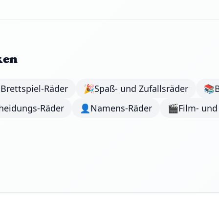
ken

Brettspiel-Räder
🎉
Spaß- und Zufallsräder
📚
heidungs-Räder
👤
Namens-Räder
🎬
Film- und