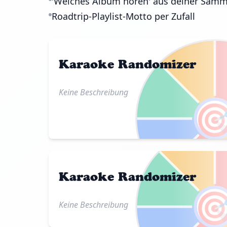
'Welches Album hören' aus deiner Sam
Roadtrip-Playlist-Motto per Zufall
Karaoke Randomizer
Keine Beschreibung

Karaoke Randomizer

Keine Beschreibung