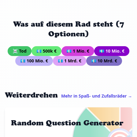
Was auf diesem Rad steht (7
Optionen)
☠ Tod
💶 500k €
💶 1 Mio. €
💶 10 Mio. €
💶 100 Mio. €
💶 1 Mrd. €
💶 10 Mrd. €
Weiterdrehen
Mehr in Spaß- und Zufallsräder →
Random Question Generator