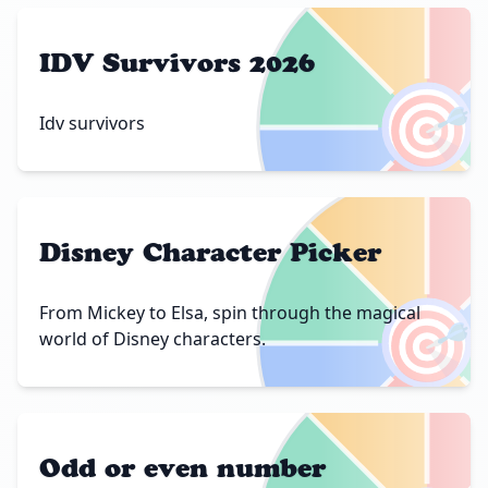
IDV Survivors 2026
🎯
Idv survivors
Disney Character Picker
🎯
From Mickey to Elsa, spin through the magical
world of Disney characters.
Odd or even number