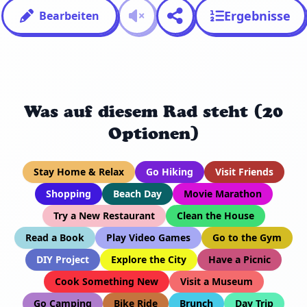
Ergebnisse
Bearbeiten
Was auf diesem Rad steht (20
Optionen)
Stay Home & Relax
Go Hiking
Visit Friends
Shopping
Beach Day
Movie Marathon
Try a New Restaurant
Clean the House
Read a Book
Play Video Games
Go to the Gym
DIY Project
Explore the City
Have a Picnic
Cook Something New
Visit a Museum
Go Camping
Bike Ride
Brunch
Day Trip