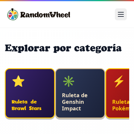
Explorar por categoría
⭐
✳️
⚡
Ruleta de
Genshin
Ruleta 
Ruleta de
Impact
Pokémo
Brawl Stars