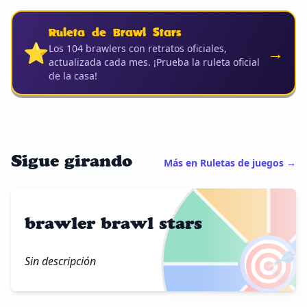
Ruleta de Brawl Stars
⭐
→
Los 104 brawlers con retratos oficiales,
actualizada cada mes. ¡Prueba la ruleta oficial
de la casa!
Sigue girando
Más en Ruletas de juegos →
brawler brawl stars
🎯
Sin descripción