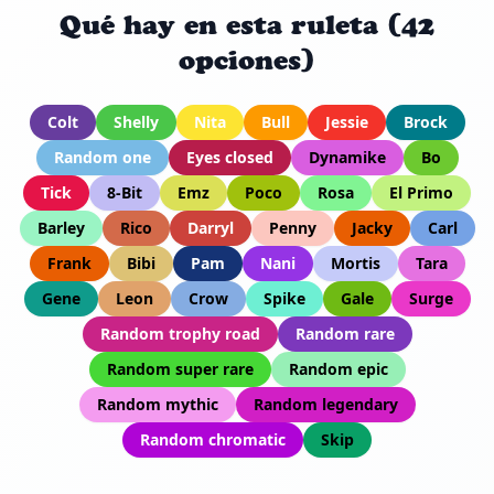
Qué hay en esta ruleta (42
opciones)
Colt
Shelly
Nita
Bull
Jessie
Brock
Random one
Eyes closed
Dynamike
Bo
Tick
8-Bit
Emz
Poco
Rosa
El Primo
Barley
Rico
Darryl
Penny
Jacky
Carl
Frank
Bibi
Pam
Nani
Mortis
Tara
Gene
Leon
Crow
Spike
Gale
Surge
Random trophy road
Random rare
Random super rare
Random epic
Random mythic
Random legendary
Random chromatic
Skip