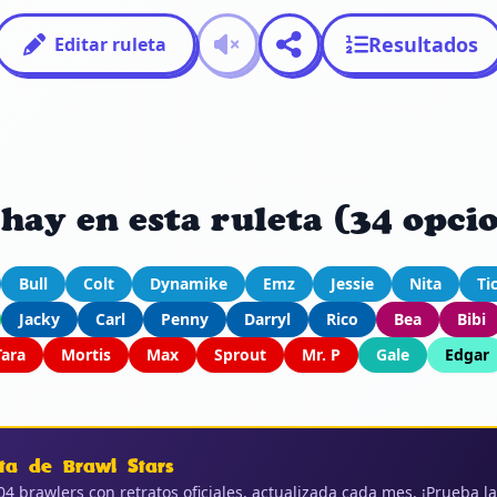
Resultados
Editar ruleta
hay en esta ruleta (34 opci
Bull
Colt
Dynamike
Emz
Jessie
Nita
Ti
Jacky
Carl
Penny
Darryl
Rico
Bea
Bibi
Tara
Mortis
Max
Sprout
Mr. P
Gale
Edgar
ta de Brawl Stars
04 brawlers con retratos oficiales, actualizada cada mes. ¡Prueba la