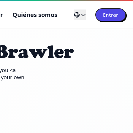
r
Quiénes somos
Entrar
Brawler
you <a 
 your own 