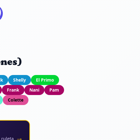
ones)
ck
Shelly
El Primo
Frank
Nani
Pam
Colette
→
 ruleta