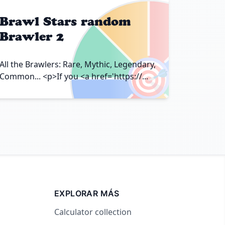
Brawl Stars random
Brawler 2
🎯
All the Brawlers: Rare, Mythic, Legendary,
Common... <p>If you <a href='https://...
EXPLORAR MÁS
Calculator collection