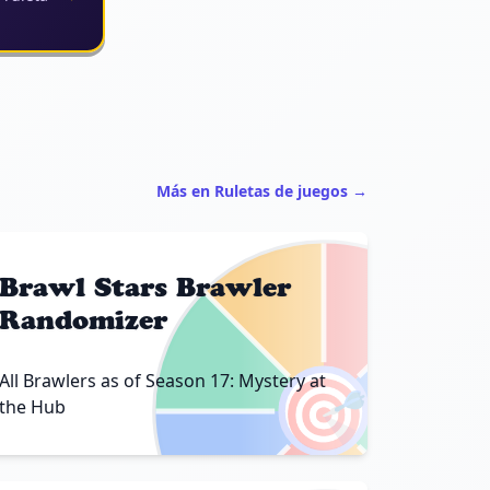
Más en Ruletas de juegos →
Brawl Stars Brawler
Randomizer
🎯
All Brawlers as of Season 17: Mystery at
the Hub