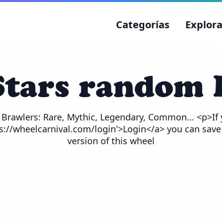
Categorías
Explora
Stars random 
e Brawlers: Rare, Mythic, Legendary, Common... <p>If 
ps://wheelcarnival.com/login'>Login</a> you can save
version of this wheel