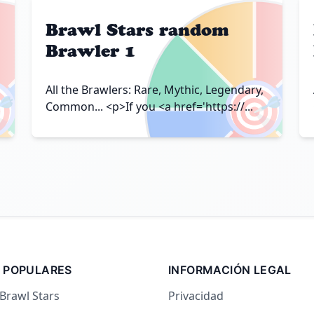
Brawl Stars random
Brawler 1

🎯
All the Brawlers: Rare, Mythic, Legendary,
Common... <p>If you <a href='https://...
 POPULARES
INFORMACIÓN LEGAL
 Brawl Stars
Privacidad