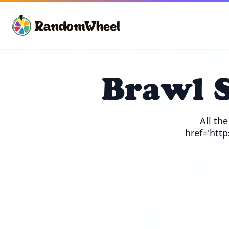
Brawl 
All th
href='htt