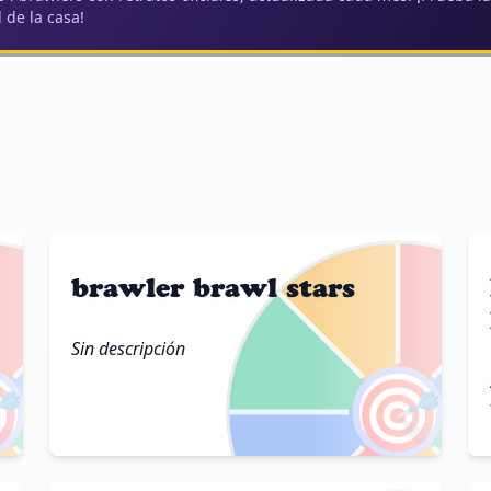
l de la casa!
brawler brawl stars
Sin descripción

🎯