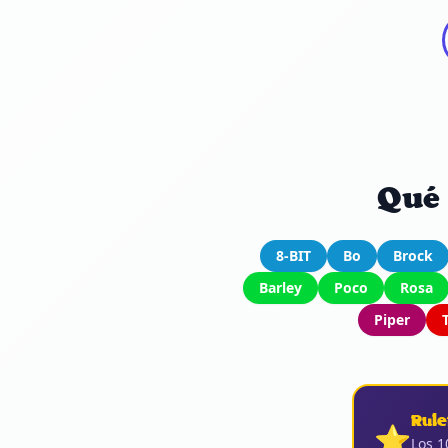
Qué 
8-BIT
Bo
Brock
Barley
Poco
Rosa
Piper
Rule
⭐
Los 1