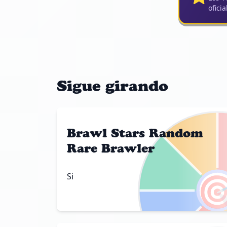
oficia
Sigue girando
Brawl Stars Random
Rare Brawler

Si