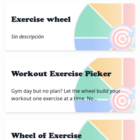
Exercise wheel
🎯
Sin descripción
Workout Exercise Picker
🎯
Gym day but no plan? Let the wheel build your
workout one exercise at a time. No...
Wheel of Exercise