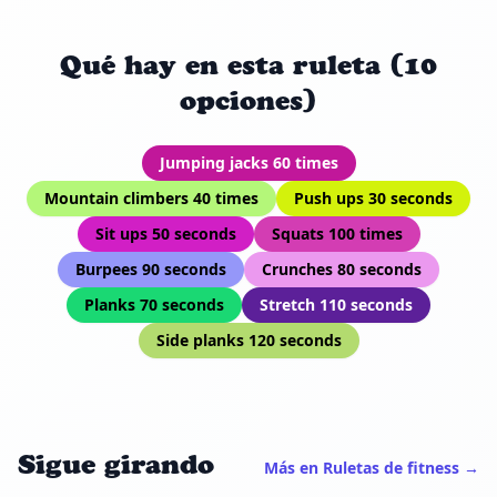
Qué hay en esta ruleta (10
opciones)
Jumping jacks 60 times
Mountain climbers 40 times
Push ups 30 seconds
Sit ups 50 seconds
Squats 100 times
Burpees 90 seconds
Crunches 80 seconds
Planks 70 seconds
Stretch 110 seconds
Side planks 120 seconds
Sigue girando
Más en Ruletas de fitness →