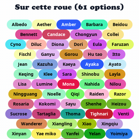
Sur cette roue (61 options)
Albedo
Aether
Amber
Barbara
Beidou
Bennett
Candace
Chongyun
Collei
Cyno
Diluc
Diona
Dori
Eula
Faruzan
Fischl
Ganyu
Gorou
Hu tao
Itto
Jean
Kazuha
Kaeya
Ayaka
Ayato
Keqing
Klee
Sara
Shinobu
Layla
Lisa
Lumine
Mona
Nahida
Nilou
Ningguang
Noelle
Qiqi
Raiden
Razor
Rosaria
Kokomi
Sayu
Shenhe
Heizou
Sucrose
Tartaglia
Thoma
Tighnari
Venti
Wanderer
Xiangling
Xiao
Xingqiu
Xinyan
Yae miko
Yanfei
Yelan
Yoimiya