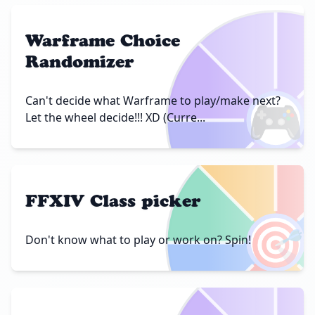
Warframe Choice
Randomizer
🎮
Can't decide what Warframe to play/make next?
Let the wheel decide!!! XD (Curre...
FFXIV Class picker
🎯
Don't know what to play or work on? Spin!