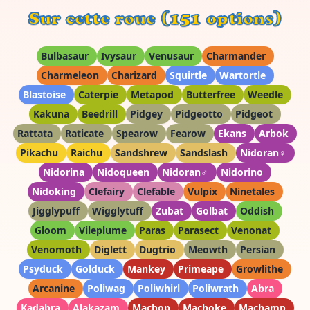
Sur cette roue (151 options)
Bulbasaur
Ivysaur
Venusaur
Charmander
Charmeleon
Charizard
Squirtle
Wartortle
Blastoise
Caterpie
Metapod
Butterfree
Weedle
Kakuna
Beedrill
Pidgey
Pidgeotto
Pidgeot
Rattata
Raticate
Spearow
Fearow
Ekans
Arbok
Pikachu
Raichu
Sandshrew
Sandslash
Nidoran♀
Nidorina
Nidoqueen
Nidoran♂
Nidorino
Nidoking
Clefairy
Clefable
Vulpix
Ninetales
Jigglypuff
Wigglytuff
Zubat
Golbat
Oddish
Gloom
Vileplume
Paras
Parasect
Venonat
Venomoth
Diglett
Dugtrio
Meowth
Persian
Psyduck
Golduck
Mankey
Primeape
Growlithe
Arcanine
Poliwag
Poliwhirl
Poliwrath
Abra
Kadabra
Alakazam
Machop
Machoke
Machamp