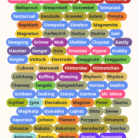
Bellsprout
Weepinbell
Victreebel
Tentacool
Tentacruel
Geodude
Graveler
Golem
Ponyta
Rapidash
Slowpoke
Slowbro
Magnemite
Magneton
Farfetch'd
Doduo
Dodrio
Seel
Dewgong
Grimer
Muk
Shellder
Cloyster
Gastly
Haunter
Gengar
Onix
Drowzee
Hypno
Krabby
Kingler
Voltorb
Electrode
Exeggcute
Exeggutor
Cubone
Marowak
Hitmonlee
Hitmonchan
Lickitung
Koffing
Weezing
Rhyhorn
Rhydon
Chansey
Tangela
Kangaskhan
Horsea
Seadra
Goldeen
Seaking
Staryu
Starmie
Mr. Mime
Scyther
Jynx
Electabuzz
Magmar
Pinsir
Tauros
Magikarp
Gyarados
Lapras
Ditto
Eevee
Vaporeon
Jolteon
Flareon
Porygon
Omanyte
Omastar
Kabuto
Kabutops
Aerodactyl
Snorlax
Articuno
Zapdos
Moltres
Dratini
Dragonair