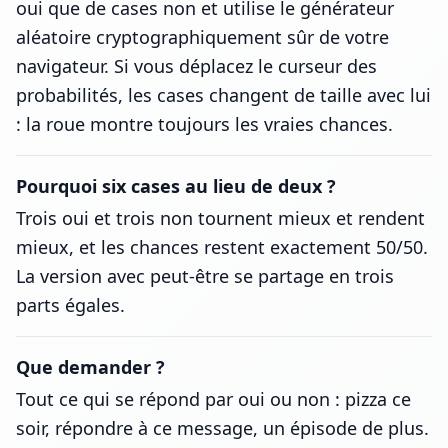
oui que de cases non et utilise le générateur
aléatoire cryptographiquement sûr de votre
navigateur. Si vous déplacez le curseur des
probabilités, les cases changent de taille avec lui
: la roue montre toujours les vraies chances.
Pourquoi six cases au lieu de deux ?
Trois oui et trois non tournent mieux et rendent
mieux, et les chances restent exactement 50/50.
La version avec peut-être se partage en trois
parts égales.
Que demander ?
Tout ce qui se répond par oui ou non : pizza ce
soir, répondre à ce message, un épisode de plus.