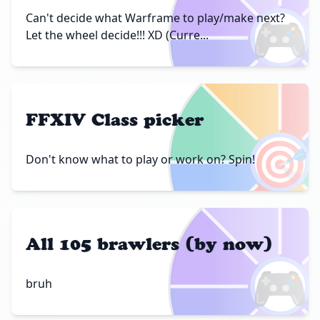
🎮
Can't decide what Warframe to play/make next?
Let the wheel decide!!! XD (Curre...
FFXIV Class picker
🎯
Don't know what to play or work on? Spin!
All 105 brawlers (by now)
🎮
bruh