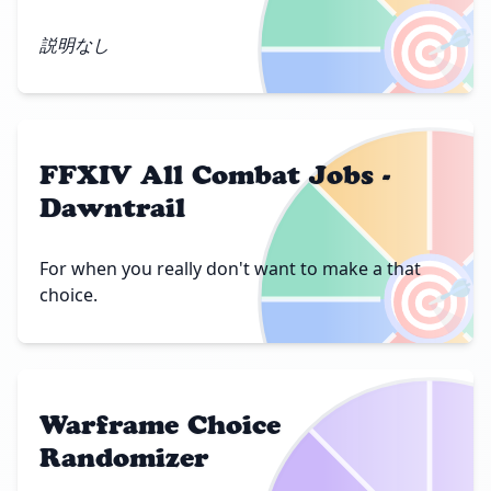
🎯
説明なし
FFXIV All Combat Jobs -
Dawntrail
🎯
For when you really don't want to make a that
choice.
Warframe Choice
Randomizer