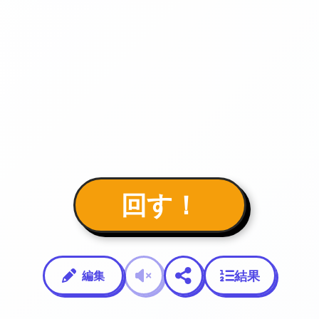
回す！
結果
編集