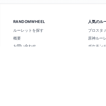
RANDOMWHEEL
人気のル
ルーレットを探す
ブロスタ 
概要
原神ルー
お問い合わせ
ポケモン
配信者向け
国ルーレ
はい・い
何を食べ
真実か挑