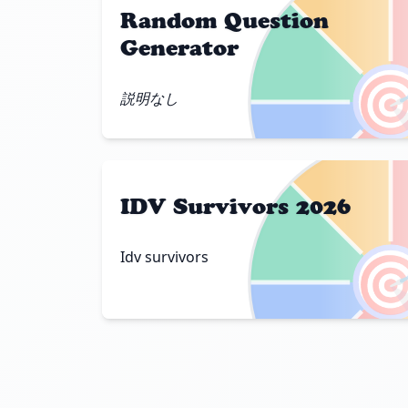
Random Question
Generator

説明なし
IDV Survivors 2026

Idv survivors