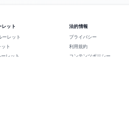
ーレット
法的情報
ルーレット
プライバシー
レット
利用規約
ルーレット
コンテンツポリシー
ット
いえルーレット
るか決めるルーレット
戦かルーレット