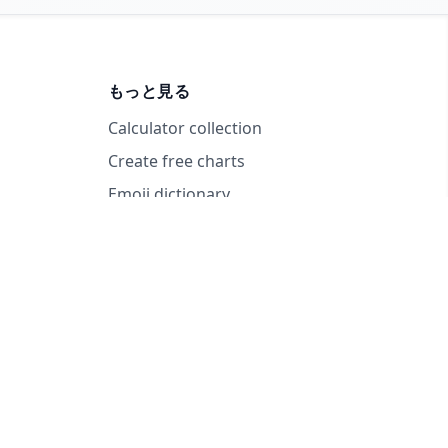
もっと見る
Calculator collection
Create free charts
Emoji dictionary
© 2026 RandomWheel. 決断をもっと楽しく。