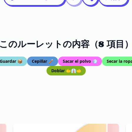
このルーレットの内容（8 項目
Guardar 📦
Cepillar 🪥
Sacar el polvo 💨
Secar la rop
Doblar 🫱👔🫲