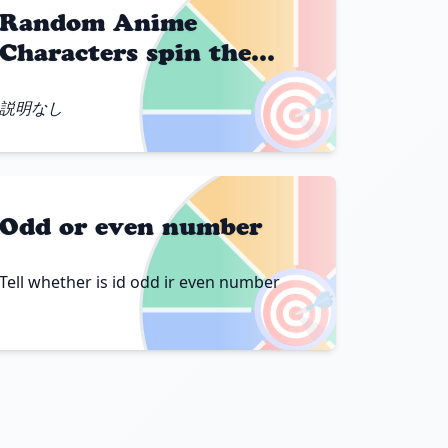
Random Anime
Characters spin the
wheel
🎯
説明なし
Odd or even number
🎯
Tell whether is id odd ir even number