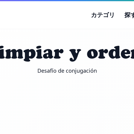
カテゴリ
探
limpiar y orde
Desafío de conjugación