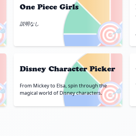
One Piece Girls
説明なし

🎯
Disney Character Picker

🎯
From Mickey to Elsa, spin through the
magical world of Disney characters.