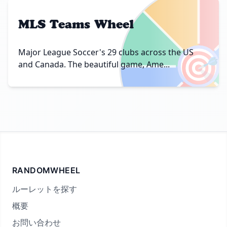
MLS Teams Wheel
🎯
Major League Soccer's 29 clubs across the US
and Canada. The beautiful game, Ame...
RANDOMWHEEL
ルーレットを探す
概要
お問い合わせ