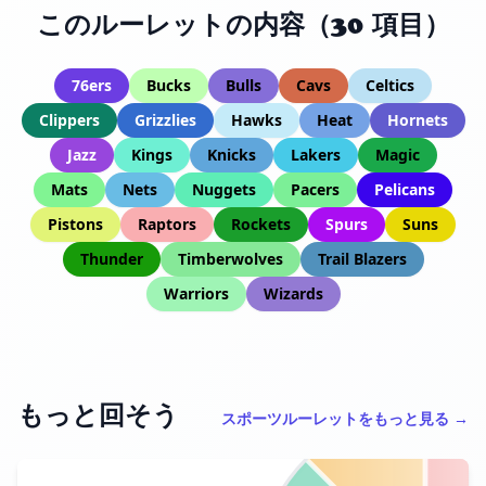
このルーレットの内容（30 項目）
76ers
Bucks
Bulls
Cavs
Celtics
Clippers
Grizzlies
Hawks
Heat
Hornets
Jazz
Kings
Knicks
Lakers
Magic
Mats
Nets
Nuggets
Pacers
Pelicans
Pistons
Raptors
Rockets
Spurs
Suns
Thunder
Timberwolves
Trail Blazers
Warriors
Wizards
もっと回そう
スポーツルーレットをもっと見る →