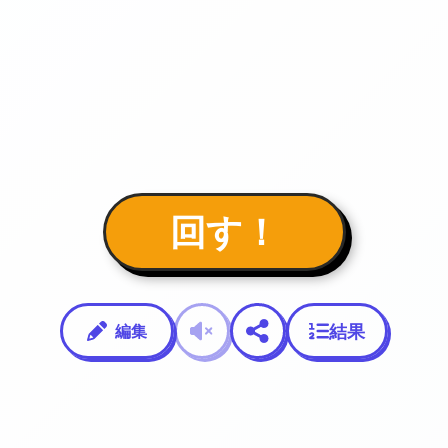
回す！
結果
編集