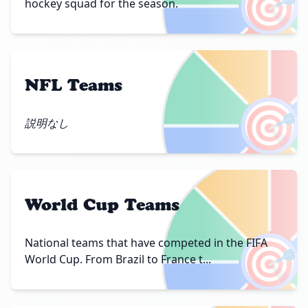
🎯
hockey squad for the season.
NFL Teams
🎯
説明なし
World Cup Teams
🎯
National teams that have competed in the FIFA
World Cup. From Brazil to France t...