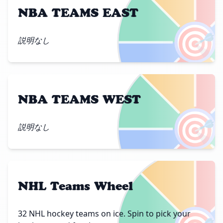
NBA TEAMS EAST
🎯
説明なし
NBA TEAMS WEST
🎯
説明なし
NHL Teams Wheel
32 NHL hockey teams on ice. Spin to pick your